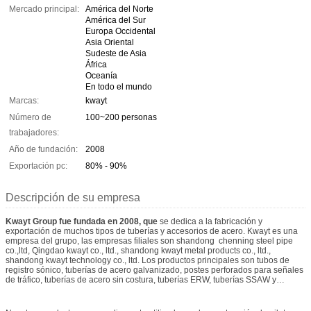
Mercado principal:
América del Norte
América del Sur
Europa Occidental
Asia Oriental
Sudeste de Asia
África
Oceanía
En todo el mundo
Marcas:
kwayt
Número de
100~200 personas
trabajadores:
Año de fundación:
2008
Exportación pc:
80% - 90%
Descripción de su empresa
Kwayt
Group
fue fundada en 2008, que
se dedica a la fabricación y
exportación de muchos tipos de tuberías y accesorios de acero. Kwayt es una
empresa del grupo, las empresas filiales son shandong chenning steel pipe
co.,ltd, Qingdao kwayt co., ltd., shandong kwayt metal products co., ltd.,
shandong kwayt technology co., ltd. Los productos principales son tubos de
registro sónico, tuberías de acero galvanizado, postes perforados para señales
de tráfico, tuberías de acero sin costura, tuberías ERW, tuberías SSAW y
tuberías LSAW, etc.