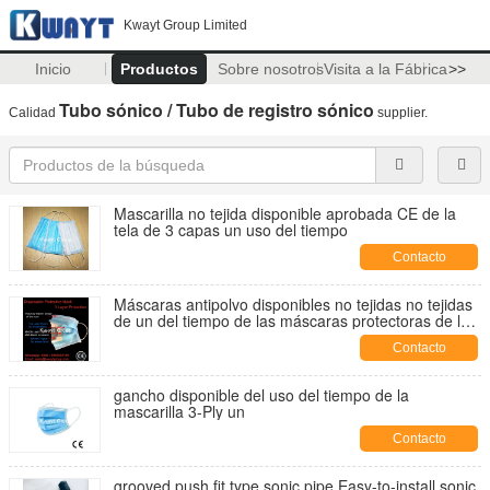
Kwayt Group Limited
Inicio
Productos
Sobre nosotros
Visita a la Fábrica
>>
Tubo sónico / Tubo de registro sónico
Calidad
supplier.
Mascarilla no tejida disponible aprobada CE de la
tela de 3 capas un uso del tiempo
Contacto
Máscaras antipolvo disponibles no tejidas no tejidas
de un del tiempo de las máscaras protectoras de la
mascarilla de 3 capas gancho del uso
Contacto
gancho disponible del uso del tiempo de la
mascarilla 3-Ply un
Contacto
grooved push fit type sonic pipe,Easy-to-install sonic