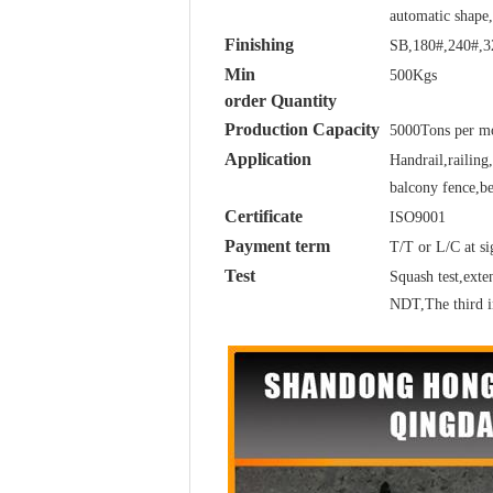
automatic shape,
Finishing
SB,180#,240#,3
Min
500Kgs
order Quantity
Production Capacity
5000Tons per m
Application
Handrail,railing
balcony fence,be
Certificate
ISO9001
Payment term
T/T or L/C at si
Test
Squash test,exten
NDT,The third i