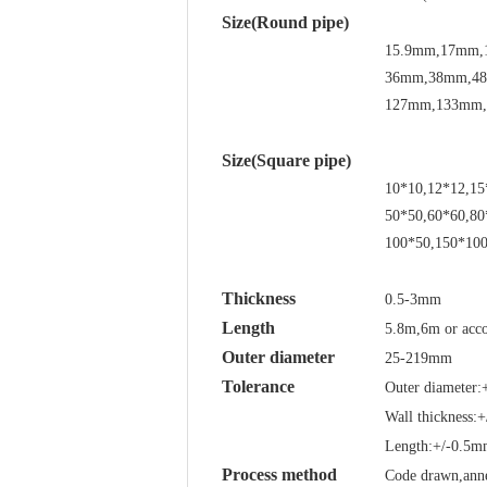
Size(Round pipe)
15.9mm,17mm,
36mm,38mm,4
127mm,133mm,
Size(Square pipe)
10*10,12*12,15
50*50,60*60,80
100*50,150*100
Thickness
0.5-3mm
Length
5.8m,6m or acco
Outer diameter
25-219mm
Tolerance
Outer diameter
Wall thickness:
Length:+/-0.5
Process method
Code drawn,annea