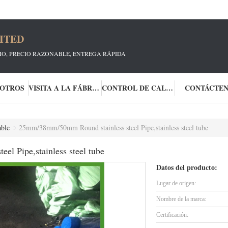
ITED
CIO, PRECIO RAZONABLE, ENTREGA RÁPIDA
SOTROS
VISITA A LA FÁBRICA
CONTROL DE CALIDAD
CONTÁCTE
able
25mm/38mm/50mm Round stainless steel Pipe,stainless steel tube
l Pipe,stainless steel tube
Datos del producto:
Lugar de origen:
Nombre de la marca:
Certificación: