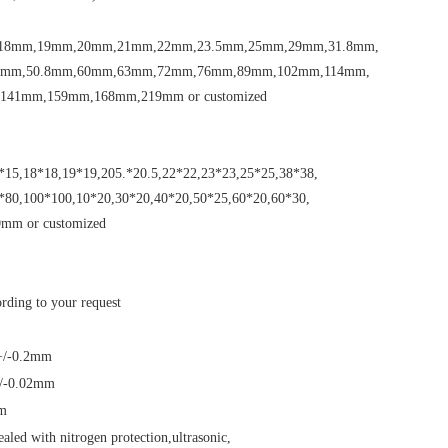
18mm,19mm,20mm,21mm,22mm,23.5mm,25mm,29mm,31.8mm,
8mm,50.8mm,60mm,63mm,72mm,76mm,89mm,102mm,114mm,
141mm,159mm,168mm,219mm or customized
*15,18*18,19*19,205.*20.5,22*22,23*23,25*25,38*38,
*80,100*100,10*20,30*20,40*20,50*25,60*20,60*30,
mm or customized
rding to your request
:+/-0.2mm
+/-0.02mm
mm
led with nitrogen protection,ultrasonic,