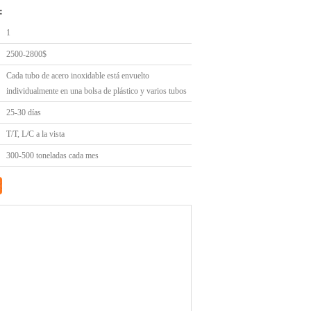
:
1
2500-2800$
Cada tubo de acero inoxidable está envuelto
individualmente en una bolsa de plástico y varios tubos
25-30 días
T/T, L/C a la vista
300-500 toneladas cada mes