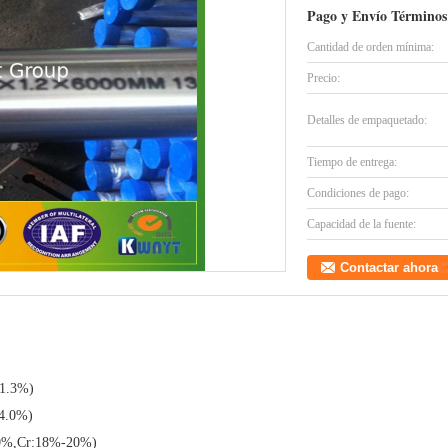
Pago y Envío Términos
Cantidad de orden mínima:
Precio:
Detalles de empaquetado:
Tiempo de entrega:
Condiciones de pago:
Capacidad de la fuente:
Contactar ahora
-1.3%)
4.0%)
0%,Cr:18%-20%)