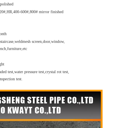
polished
20#,HR,400-600#,800# mirror finished
onth
,staircase,weldmesh screen,door,window,
nch,furniture,etc
ght
ded test,water pressure test,crystal rot test,
nspection test.