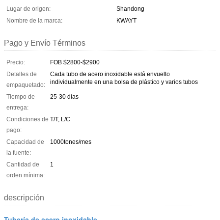
Lugar de origen:
Shandong
Nombre de la marca:
KWAYT
Pago y Envío Términos
Precio:
FOB $2800-$2900
Detalles de
Cada tubo de acero inoxidable está envuelto
individualmente en una bolsa de plástico y varios tubos
empaquetado:
Tiempo de
25-30 días
entrega:
Condiciones de
T/T, L/C
pago:
Capacidad de
1000tones/mes
la fuente:
Cantidad de
1
orden mínima:
descripción
Tubería de acero inoxidable