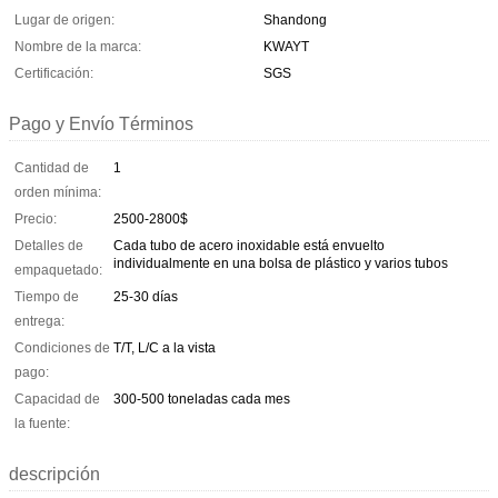
Lugar de origen:
Shandong
Nombre de la marca:
KWAYT
Certificación:
SGS
Pago y Envío Términos
Cantidad de
1
orden mínima:
Precio:
2500-2800$
Detalles de
Cada tubo de acero inoxidable está envuelto
individualmente en una bolsa de plástico y varios tubos
empaquetado:
Tiempo de
25-30 días
entrega:
Condiciones de
T/T, L/C a la vista
pago:
Capacidad de
300-500 toneladas cada mes
la fuente:
descripción