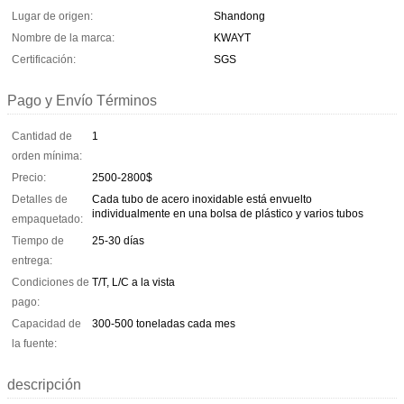
Lugar de origen:
Shandong
Nombre de la marca:
KWAYT
Certificación:
SGS
Pago y Envío Términos
Cantidad de
1
orden mínima:
Precio:
2500-2800$
Detalles de
Cada tubo de acero inoxidable está envuelto
individualmente en una bolsa de plástico y varios tubos
empaquetado:
Tiempo de
25-30 días
entrega:
Condiciones de
T/T, L/C a la vista
pago:
Capacidad de
300-500 toneladas cada mes
la fuente:
descripción