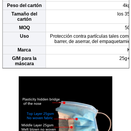
Peso del cartón
4kg
Tamaño del
los 3
cartón
MOQ
50
Uso
Protección contra partículas tales como
barrer, de aserrar, del empaquetamie
Marca
K
G/M para la
25g+
máscara