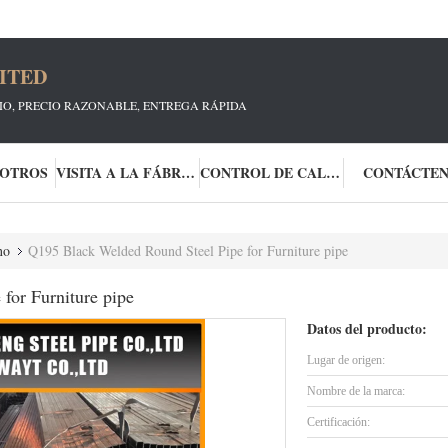
ITED
CIO, PRECIO RAZONABLE, ENTREGA RÁPIDA
SOTROS
VISITA A LA FÁBRICA
CONTROL DE CALIDAD
CONTÁCTE
no
Q195 Black Welded Round Steel Pipe for Furniture pipe
for Furniture pipe
Datos del producto:
Lugar de origen:
Nombre de la marca:
Certificación: