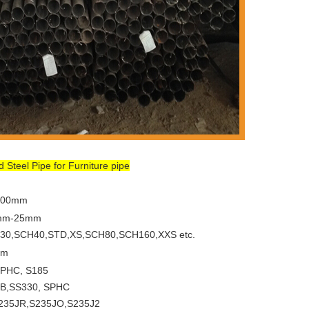
teel Pipe for Furniture pipe
100mm
mm-25mm
30,SCH40,STD,XS,SCH80,SCH160,XXS etc.
2m
SPHC, S185
 B,SS330, SPHC
235JR,S235JO,S235J2