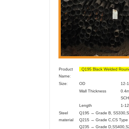
Product
Q195 Black Welded Round S
Name:
Size:
OD
12-
Wall Thickness
0.4
SCH
Length
1-1
Steel
Q195 → Grade B, SS330,
material
Q215 → Grade C,CS Type
Q235 → Grade D,SS400,S