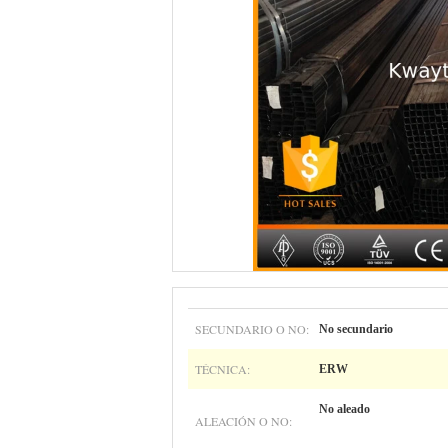
SECUNDARIO O NO:
No secundario
TÉCNICA:
ERW
No aleado
ALEACIÓN O NO: