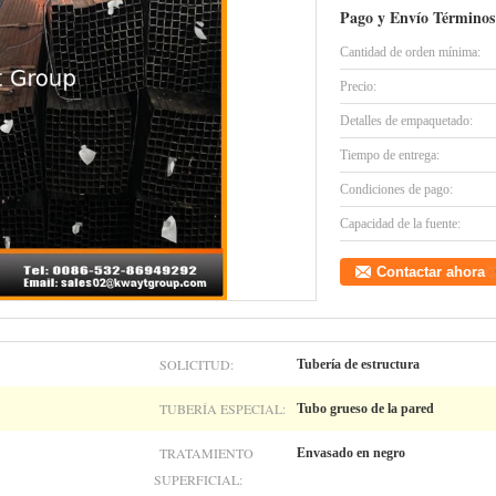
Pago y Envío Términos
Cantidad de orden mínima:
Precio:
Detalles de empaquetado:
Tiempo de entrega:
Condiciones de pago:
Capacidad de la fuente:
Contactar ahora
SOLICITUD:
Tubería de estructura
TUBERÍA ESPECIAL:
Tubo grueso de la pared
TRATAMIENTO
Envasado en negro
SUPERFICIAL: