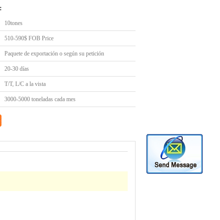
:
10tones
510-590$ FOB Price
Paquete de exportación o según su petición
20-30 días
T/T, L/C a la vista
3000-5000 toneladas cada mes