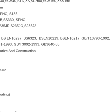
30,SCH40,STD,XS,SCH80,SCH160,XXS etc.
2m
SPHC, S185
 B,SS330, SPHC
235JR,S235JO,S235J2
, BS EN10297, BS6323, BSEN10219, BSEN10217, GB/T13793-1992,
1-1993, GB/T3092-1993, GB3640-88
orize And Construction
 cap
oating)