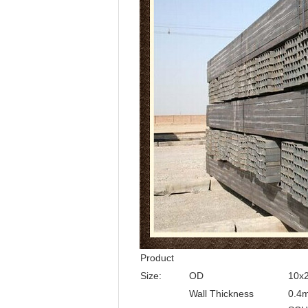
Product
Size:
OD
10x
Wall Thickness
0.4