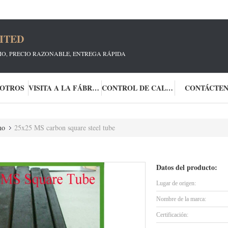
ITED
CIO, PRECIO RAZONABLE, ENTREGA RÁPIDA
SOTROS
VISITA A LA FÁBRICA
CONTROL DE CALIDAD
CONTÁCTE
no
25x25 MS carbon square steel tube
Datos del producto:
Lugar de origen:
Nombre de la marca:
Certificación: