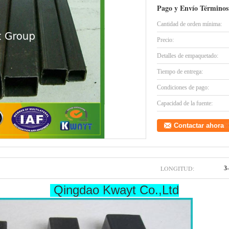
Pago y Envío Términos
Cantidad de orden mínima:
Precio:
Detalles de empaquetado:
Tiempo de entrega:
Condiciones de pago:
Capacidad de la fuente:
Contactar ahora
LONGITUD:
3
Qingdao Kwayt Co.,Ltd