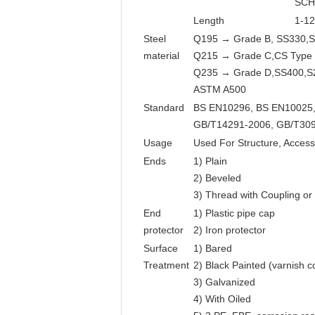
SCH
Length
1-1
Steel
Q195 → Grade B, SS330,
material
Q215 → Grade C,CS Type
Q235 → Grade D,SS400,S
ASTM A500
Standard
BS EN10296, BS EN10025
GB/T14291-2006, GB/T309
Usage
Used For Structure, Access
Ends
1) Plain
2) Beveled
3) Thread with Coupling or
End
1) Plastic pipe cap
protector
2) Iron protector
Surface
1) Bared
Treatment
2) Black Painted (varnish c
3) Galvanized
4) With Oiled