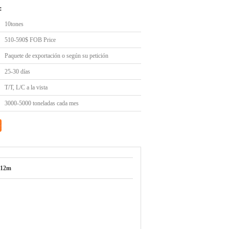
:
10tones
510-590$ FOB Price
Paquete de exportación o según su petición
25-30 días
T/T, L/C a la vista
3000-5000 toneladas cada mes
-12m