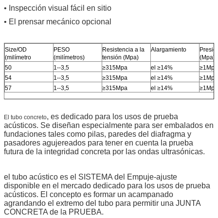
• Inspección visual fácil en sitio
• El prensar mecánico opcional
Size/OD
PESO
Resistencia a la
Alargamiento
Presió
(milímetro
(milímetros)
tensión (Mpa)
(Mpa)
50
1--3,5
≥315Mpa
el ≥14%
≥1Mpa
54
1--3,5
≥315Mpa
el ≥14%
≥1Mpa
57
1--3,5
≥315Mpa
el ≥14%
≥1Mpa
, es dedicado para los usos de prueba
El tubo concreto
acústicos. Se diseñan especialmente para ser embalados en
fundaciones tales como pilas, paredes del diafragma y
pasadores agujereados para tener en cuenta la prueba
futura de la integridad concreta por las ondas ultrasónicas.
el tubo acústico es el SISTEMA del Empuje-ajuste
disponible en el mercado dedicado para los usos de prueba
acústicos. El concepto es formar un acampanado
agrandando el extremo del tubo para permitir una JUNTA
CONCRETA de la PRUEBA.