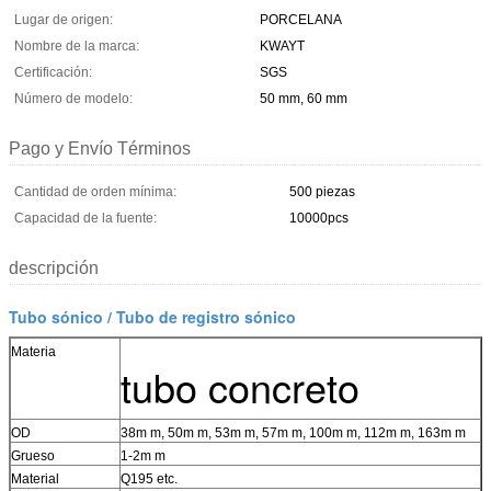
Lugar de origen:
PORCELANA
Nombre de la marca:
KWAYT
Certificación:
SGS
Número de modelo:
50 mm, 60 mm
Pago y Envío Términos
Cantidad de orden mínima:
500 piezas
Capacidad de la fuente:
10000pcs
descripción
Tubo sónico / Tubo de registro sónico
Materia
tubo concreto
OD
38m m, 50m m, 53m m, 57m m, 100m m, 112m m, 163m m
Grueso
1-2m m
Material
Q195 etc.