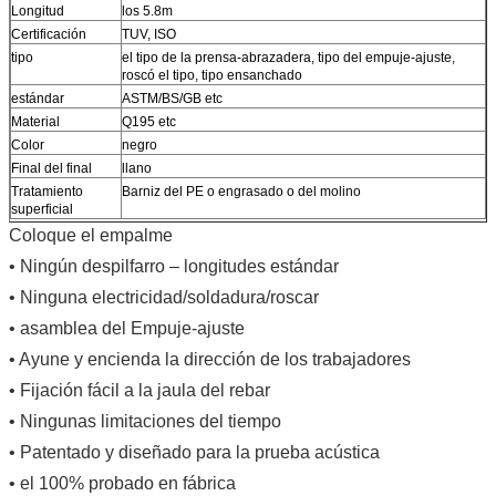
Longitud
los 5.8m
Certificación
TUV, ISO
tipo
el tipo de la prensa-abrazadera, tipo del empuje-ajuste,
roscó el tipo, tipo ensanchado
estándar
ASTM/BS/GB etc
Material
Q195 etc
Color
negro
Final del final
llano
Tratamiento
Barniz del PE o engrasado o del molino
superficial
Coloque el empalme
• Ningún despilfarro – longitudes estándar
• Ninguna electricidad/soldadura/roscar
• asamblea del Empuje-ajuste
• Ayune y encienda la dirección de los trabajadores
• Fijación fácil a la jaula del rebar
• Ningunas limitaciones del tiempo
• Patentado y diseñado para la prueba acústica
• el 100% probado en fábrica