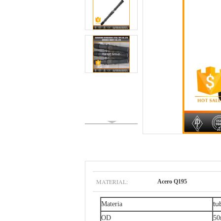
MATERIAL:
Acero Q195
tu
Materia
OD
50