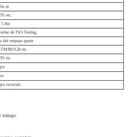
2m m
95 etc.
s 5.8m
forme de ISO.Testing.
po del empuje-ajuste
TM/BS/GB etc
95 etc
gro
ano
gro recocido
 trabajo.