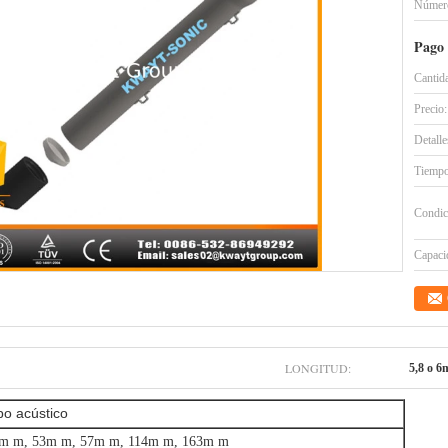
Número
Pago 
Cantid
Precio:
Detall
Tiempo
Condic
Capacid
LONGITUD:
5,8 o 6
bo acústico
m m, 53m m, 57m m, 114m m, 163m m