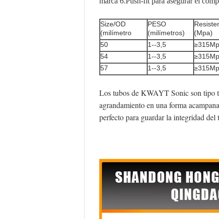
marca 6.Push-fit para asegurar el com
Size/OD
PESO
Resisten
(milímetro
(milímetros)
(Mpa)
50
1--3,5
≥315M
54
1--3,5
≥315M
57
1--3,5
≥315M
Los tubos de KWAYT Sonic son tipo tu
agrandamiento en una forma acampanada
perfecto para guardar la integridad del 