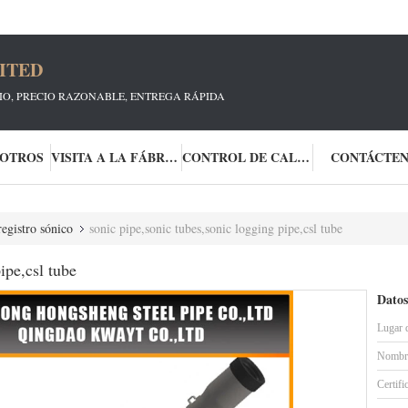
ITED
CIO, PRECIO RAZONABLE, ENTREGA RÁPIDA
SOTROS
VISITA A LA FÁBRICA
CONTROL DE CALIDAD
CONTÁCTE
egistro sónico
sonic pipe,sonic tubes,sonic logging pipe,csl tube
ipe,csl tube
Datos
Lugar 
Nombre
Certifi