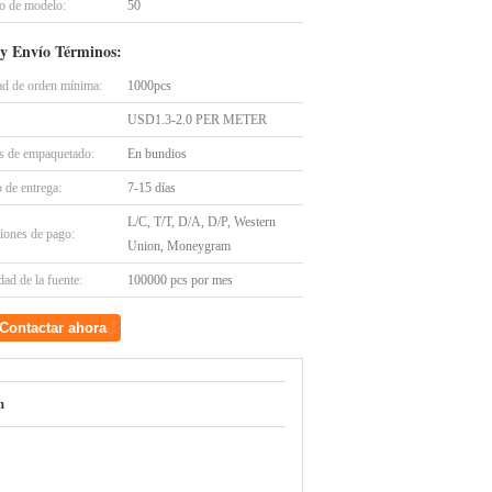
 de modelo:
50
y Envío Términos:
ad de orden mínima:
1000pcs
USD1.3-2.0 PER METER
es de empaquetado:
En bundios
 de entrega:
7-15 días
L/C, T/T, D/A, D/P, Western
iones de pago:
Union, Moneygram
ad de la fuente:
100000 pcs por mes
Contactar ahora
m