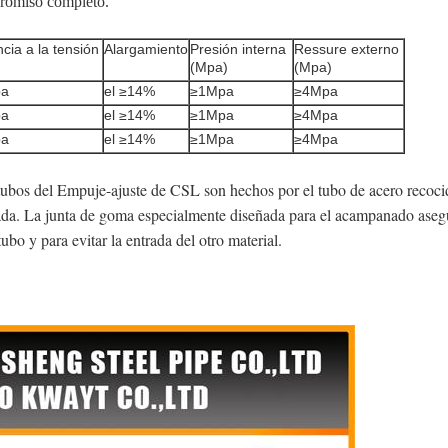
promiso completo.
cia a la tensión
Alargamiento
Presión interna
Ressure externo
(Mpa)
(Mpa)
pa
el ≥14%
≥1Mpa
≥4Mpa
pa
el ≥14%
≥1Mpa
≥4Mpa
pa
el ≥14%
≥1Mpa
≥4Mpa
bos del Empuje-ajuste de CSL son hechos por el tubo de acero recocid
. La junta de goma especialmente diseñada para el acampanado asegura 
tubo y para evitar la entrada del otro material.