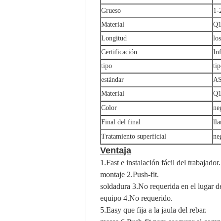
Grueso
1-
Material
Q1
Longitud
lo
Certificación
In
tipo
ti
estándar
AS
Material
Q1
Color
ne
Final del final
ll
Tratamiento superficial
ne
Ventaja
1.Fast e instalación fácil del trabajador.
montaje 2.Push-fit.
soldadura 3.No requerida en el lugar de
equipo 4.No requerido.
5.Easy que fija a la jaula del rebar.