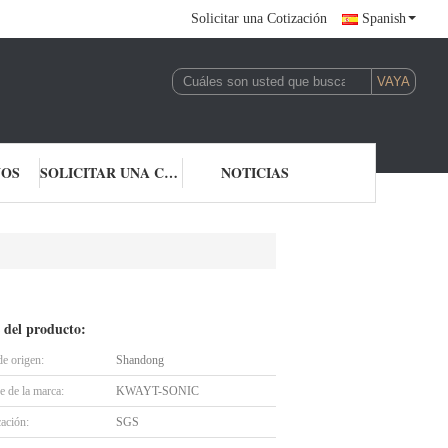
Solicitar una Cotización
Spanish
NOS
SOLICITAR UNA COTIZACIÓN
NOTICIAS
 del producto:
de origen:
Shandong
 de la marca:
KWAYT-SONIC
cación:
SGS