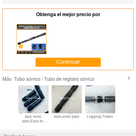
Obtenga el mejor precio por
Continuar
Tubo sónico / Tubo de registro sónico
Más
stico del
grooved push fit
Sonic logging
CSL (Cross Sonic
tubos de
SL del
type sonic
tube,sonic pipe
Logging) Tubes
Sonic pa
 cruzado
pipe,Easy-to-
prueba 
 para la
install sonic tube
ión de la
system for CSL
ación