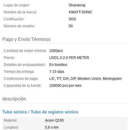
Lugar de origen:
Shandong
Nombre de la marca:
KWAYT-SONIC
Certificación:
SGS
Número de modelo:
50
Pago y Envío Términos
Cantidad de orden mínima:
1000pcs
Precio:
USD1.3-2.0 PER METER
Detalles de empaquetado:
En bundios
Tiempo de entrega:
7-15 días
Condiciones de pago:
L/C, T/T, D/A, D/P, Western Union, Moneygram
Capacidad de la fuente:
100000 pcs por mes
descripción
Tubo sónico / Tubo de registro sónico
Material:
Acero Q195
Longitud:
5,8 o 6m