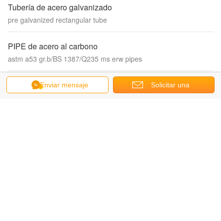
Tubería de acero galvanizado
pre galvanized rectangular tube
PIPE de acero al carbono
astm a53 gr.b/BS 1387/Q235 ms erw pipes
tubería de acero inoxidable
Enviar mensaje
Solicitar una
304 stainless steel tube/tubing for handrail
cotización
Cambie la lengua
s
Spanish
Inicio
|
Sobre nosotros
|
Contáctenos
|
Mapa del Sitio
|
Privacy Policy
Visión de escritorio
PORCELANA mascarilla
Supplier. Copyright © 2016 - 2025 Kwayt Group
Limited.