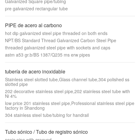
Galvanized Square pipe/tubing
pre galvanized rectangular tube
PIPE de acero al carbono
hot dip galvanized steel pipe threaded on both ends
NPT/BS Standard Thread Galvanized Carbon Steel Pipe
threaded galvanized steel pipe with sockets and caps
astm a53 gr.b/BS 1387/Q235 ms erw pipes
tubería de acero inoxidable
Stainless steel slotted tube,Glass channel tube,304 polished ss
slotted pipe
202 decorative stainless steel pipe,202 stainless steel tube with
Ni 4%
low price 201 stainless steel pipe,Professional stainless steel pipe
factory in Shandong
304 stainless steel tube/tubing for handrail
Tubo sónico / Tubo de registro sónico
sonic pipe with grooved