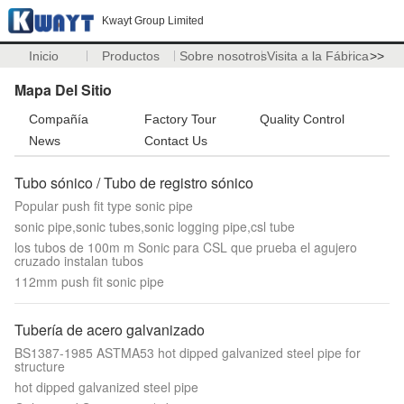
Kwayt Group Limited
Inicio
Productos
Sobre nosotros
Visita a la Fábrica
>>
Mapa Del Sitio
Compañía
Factory Tour
Quality Control
News
Contact Us
Tubo sónico / Tubo de registro sónico
Popular push fit type sonic pipe
sonic pipe,sonic tubes,sonic logging pipe,csl tube
los tubos de 100m m Sonic para CSL que prueba el agujero
cruzado instalan tubos
112mm push fit sonic pipe
Tubería de acero galvanizado
BS1387-1985 ASTMA53 hot dipped galvanized steel pipe for
structure
hot dipped galvanized steel pipe