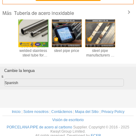
Tubería de acero inoxidable
Más
tainless
SUS 304 ERW
2 inch stainless
china stainless
304 deco
pe price
welded stainless
steel pipe price
steel pipe
pipe,304 s
steel tube for
manufacturers in
steel w
decoration
Qingdao
pipe,304 p
pip
Cambie la lengua
s
Spanish
Inicio
|
Sobre nosotros
|
Contáctenos
|
Mapa del Sitio
|
Privacy Policy
Visión de escritorio
PORCELANA PIPE de acero al carbono
Supplier. Copyright © 2016 - 2025
Kwayt Group Limited.
All rights reserved. Developed by
ECER