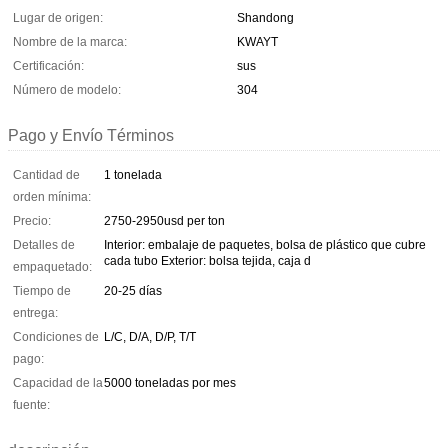
Lugar de origen:
Shandong
Nombre de la marca:
KWAYT
Certificación:
sus
Número de modelo:
304
Pago y Envío Términos
Cantidad de
1 tonelada
orden mínima:
Precio:
2750-2950usd per ton
Detalles de
Interior: embalaje de paquetes, bolsa de plástico que cubre
cada tubo Exterior: bolsa tejida, caja d
empaquetado:
Tiempo de
20-25 días
entrega:
Condiciones de
L/C, D/A, D/P, T/T
pago:
Capacidad de la
5000 toneladas por mes
fuente: