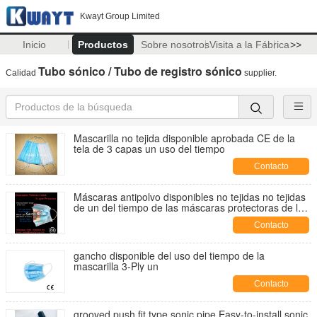
Kwayt Group Limited
Inicio
Productos
Sobre nosotros
Visita a la Fábrica
>>
Tubo sónico / Tubo de registro sónico
Calidad
supplier.
Mascarilla no tejida disponible aprobada CE de la
tela de 3 capas un uso del tiempo
Contacto
Máscaras antipolvo disponibles no tejidas no tejidas
de un del tiempo de las máscaras protectoras de la
mascarilla de 3 capas gancho del uso
Contacto
gancho disponible del uso del tiempo de la
mascarilla 3-Ply un
Contacto
grooved push fit type sonic pipe,Easy-to-install sonic